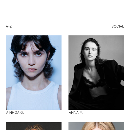
A-Z
SOCIAL
AINHOA G.
ANNA P.