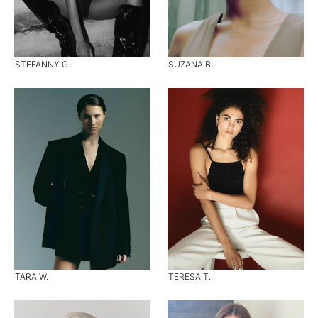
STEFANNY G.
SUZANA B.
TARA W.
TERESA T.