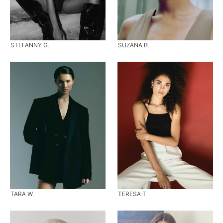
STEFANNY G.
SUZANA B.
TARA W.
TERESA T.