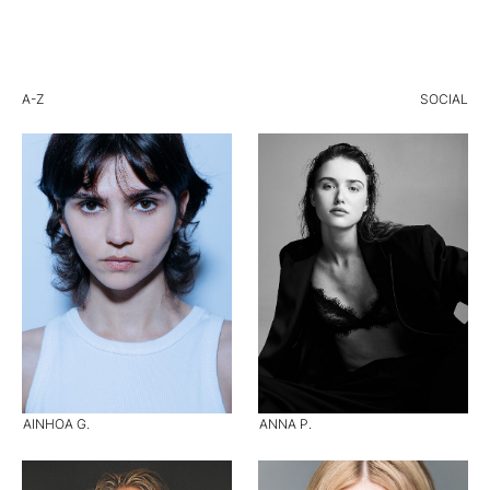
A-Z
SOCIAL
AINHOA G.
ANNA P.