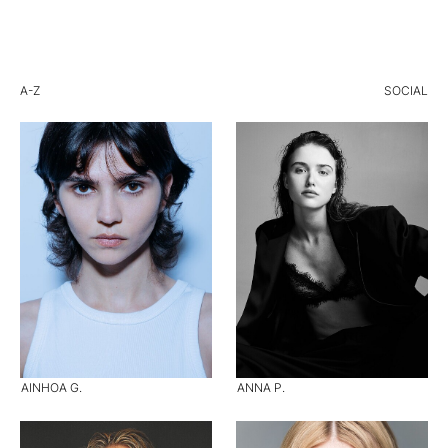
A-Z
SOCIAL
AINHOA G.
ANNA P.