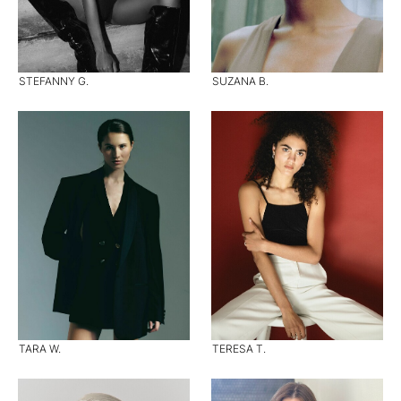
STEFANNY G.
SUZANA B.
TARA W.
TERESA T.