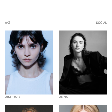
A-Z
SOCIAL
AINHOA G.
ANNA P.