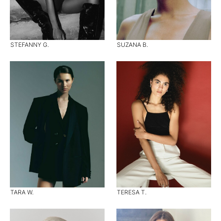
STEFANNY G.
SUZANA B.
TARA W.
TERESA T.