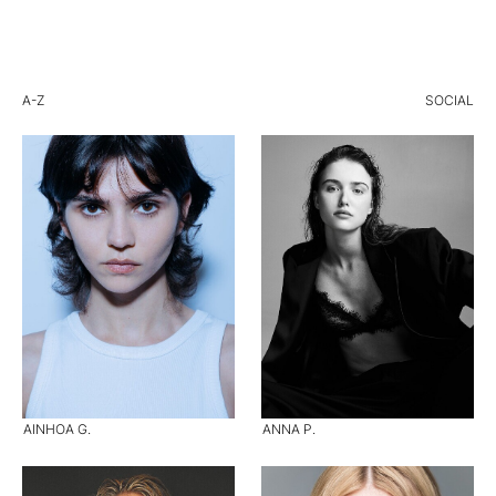
A-Z
SOCIAL
AINHOA G.
ANNA P.