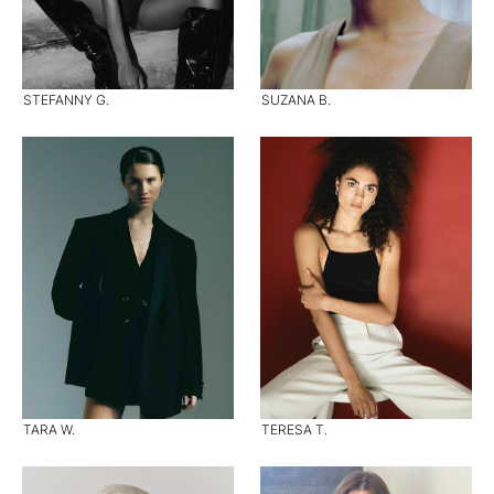
STEFANNY G.
SUZANA B.
TARA W.
TERESA T.