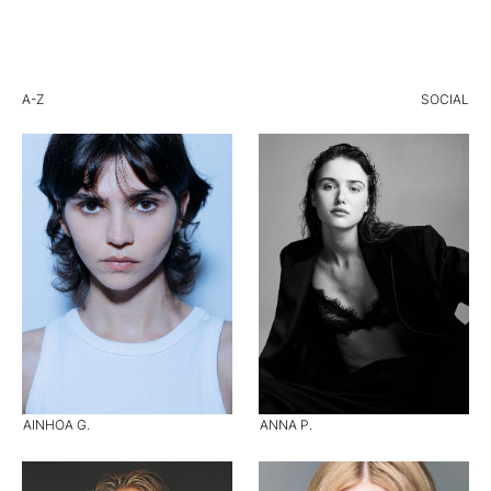
A-Z
SOCIAL
AINHOA G.
ANNA P.