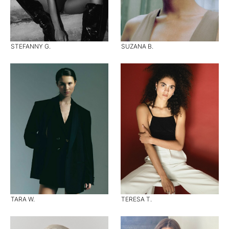
STEFANNY G.
SUZANA B.
TARA W.
TERESA T.