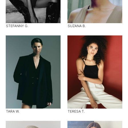
STEFANNY G.
SUZANA B.
TARA W.
TERESA T.