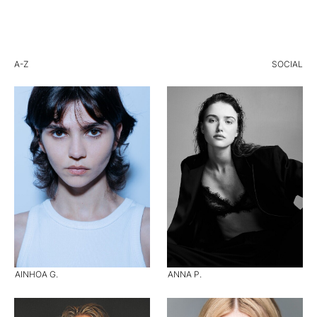
A-Z
SOCIAL
AINHOA G.
ANNA P.