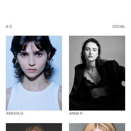
A-Z
SOCIAL
AINHOA G.
ANNA P.