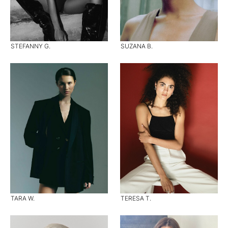
STEFANNY G.
SUZANA B.
TARA W.
TERESA T.