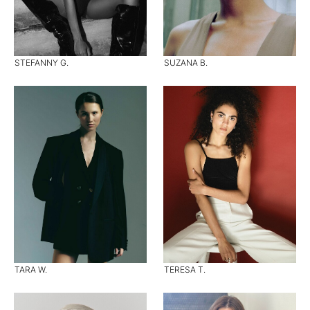
STEFANNY G.
SUZANA B.
TARA W.
TERESA T.