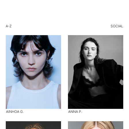
A-Z
SOCIAL
AINHOA G.
ANNA P.