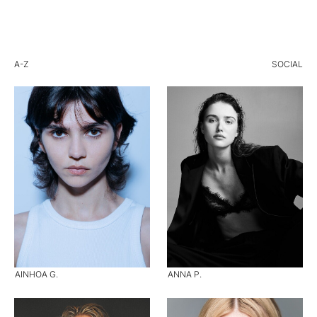
A-Z
SOCIAL
AINHOA G.
ANNA P.