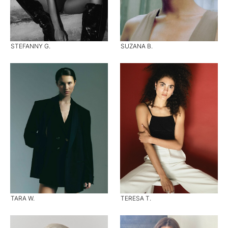
STEFANNY G.
SUZANA B.
TARA W.
TERESA T.