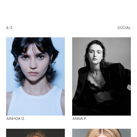
A-Z
SOCIAL
AINHOA G.
ANNA P.