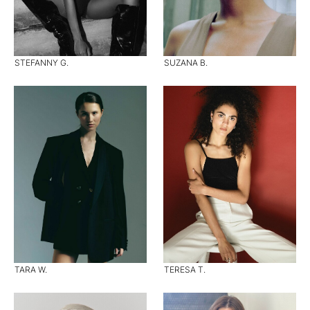
STEFANNY G.
SUZANA B.
TARA W.
TERESA T.