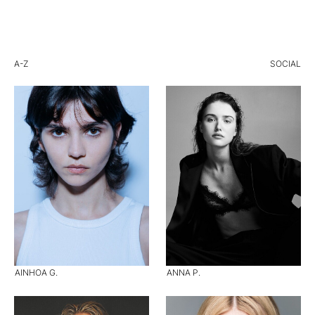
A-Z
SOCIAL
AINHOA G.
ANNA P.