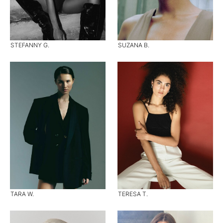
STEFANNY G.
SUZANA B.
TARA W.
TERESA T.