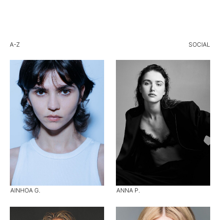
A-Z
SOCIAL
AINHOA G.
ANNA P.