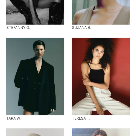
STEFANNY G.
SUZANA B.
TARA W.
TERESA T.