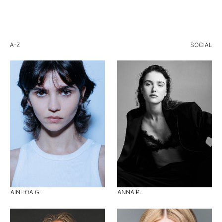
A-Z
SOCIAL
AINHOA G.
ANNA P.