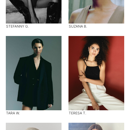
STEFANNY G.
SUZANA B.
TARA W.
TERESA T.