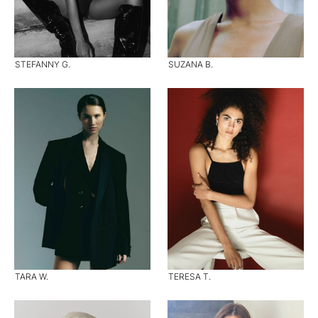
STEFANNY G.
SUZANA B.
TARA W.
TERESA T.