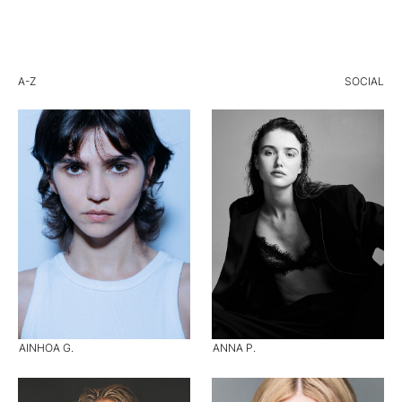
A-Z
SOCIAL
AINHOA G.
ANNA P.