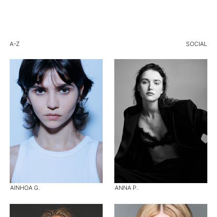
A-Z
SOCIAL
AINHOA G.
ANNA P.