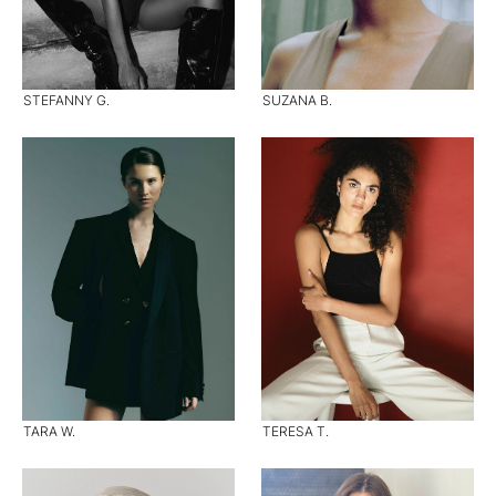
STEFANNY G.
SUZANA B.
TARA W.
TERESA T.