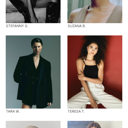
STEFANNY G.
SUZANA B.
TARA W.
TERESA T.