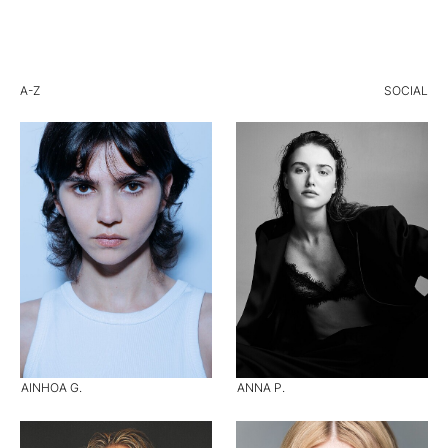
A-Z
SOCIAL
AINHOA G.
ANNA P.