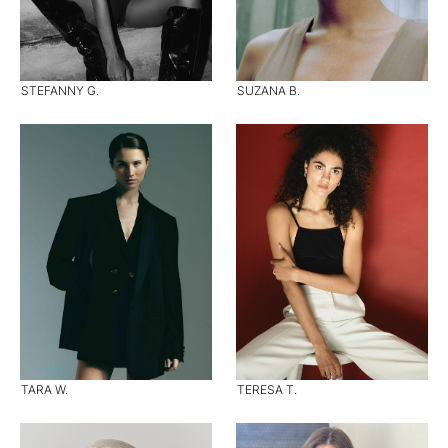
STEFANNY G.
SUZANA B.
TARA W.
TERESA T.