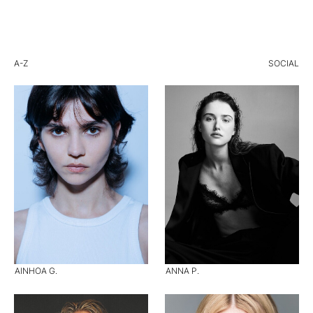
A-Z
SOCIAL
AINHOA G.
ANNA P.