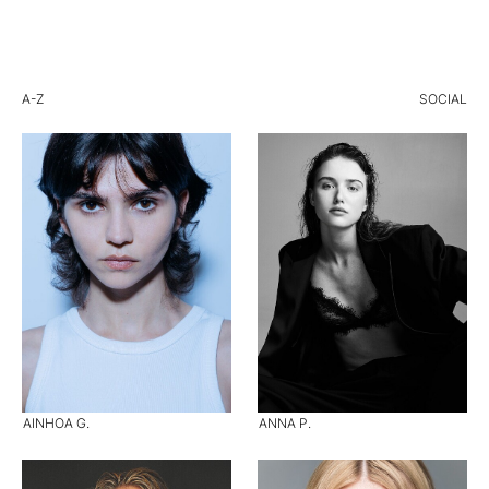
A-Z
SOCIAL
AINHOA G.
ANNA P.