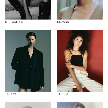
STEFANNY G.
SUZANA B.
TARA W.
TERESA T.