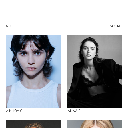
A-Z
SOCIAL
AINHOA G.
ANNA P.