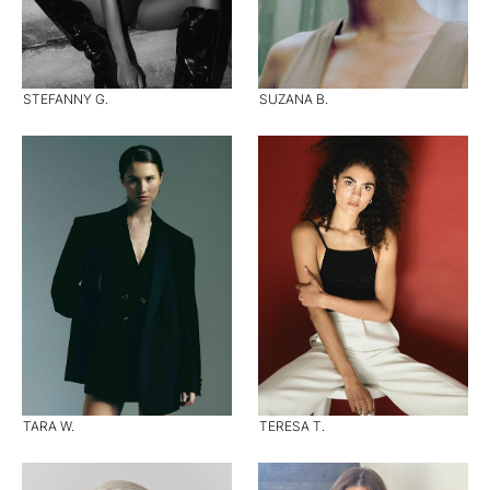
STEFANNY G.
SUZANA B.
TARA W.
TERESA T.