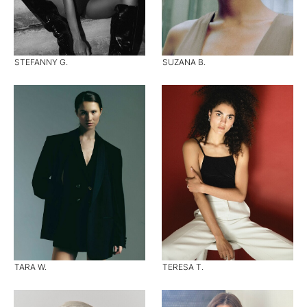
STEFANNY G.
SUZANA B.
TARA W.
TERESA T.