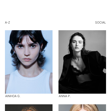
A-Z
SOCIAL
AINHOA G.
ANNA P.