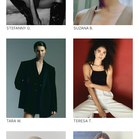
STEFANNY G.
SUZANA B.
TARA W.
TERESA T.