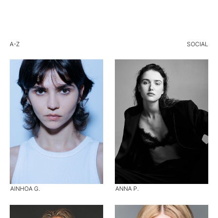
A-Z
SOCIAL
AINHOA G.
ANNA P.