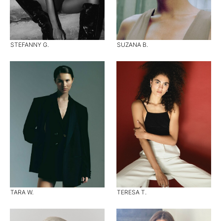
STEFANNY G.
SUZANA B.
TARA W.
TERESA T.