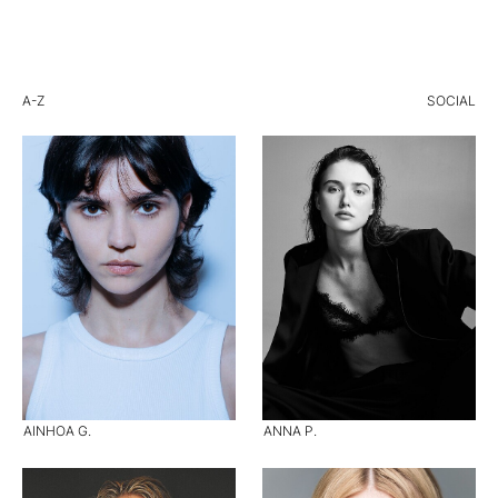
A-Z
SOCIAL
AINHOA G.
ANNA P.