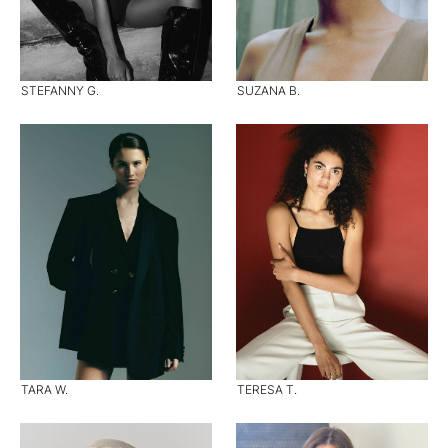
STEFANNY G.
SUZANA B.
TARA W.
TERESA T.