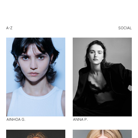
A-Z
SOCIAL
AINHOA G.
ANNA P.