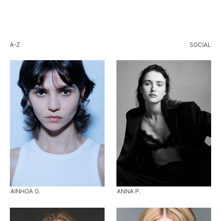
A-Z
SOCIAL
AINHOA G.
ANNA P.