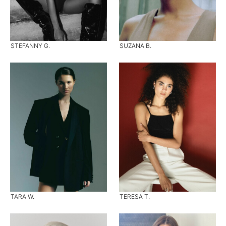
STEFANNY G.
SUZANA B.
TARA W.
TERESA T.