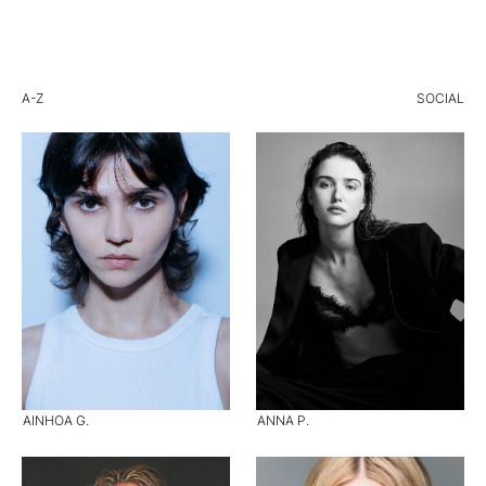
A-Z
SOCIAL
AINHOA G.
ANNA P.