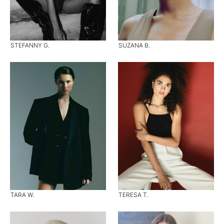
STEFANNY G.
SUZANA B.
TARA W.
TERESA T.