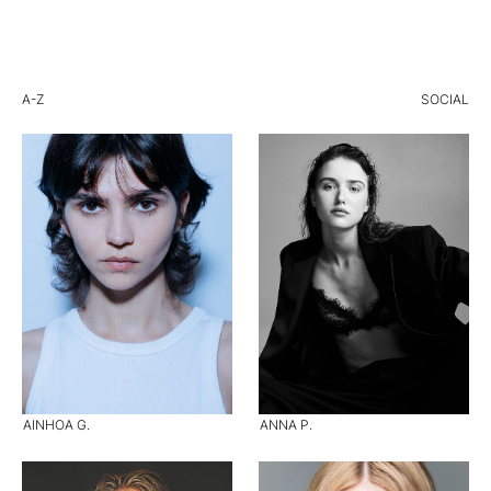
A-Z
SOCIAL
AINHOA G.
ANNA P.