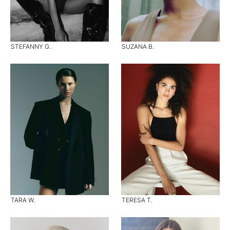
STEFANNY G.
SUZANA B.
TARA W.
TERESA T.