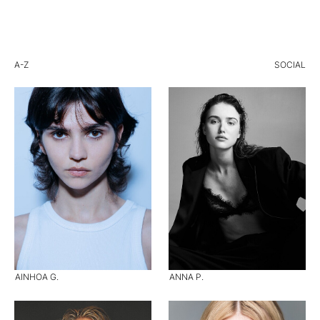
A-Z
SOCIAL
AINHOA G.
ANNA P.