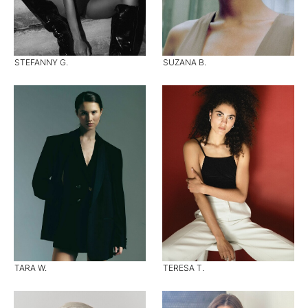
STEFANNY G.
SUZANA B.
TARA W.
TERESA T.