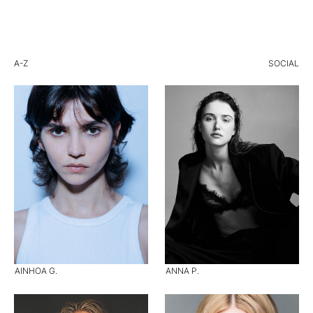
A-Z
SOCIAL
AINHOA G.
ANNA P.