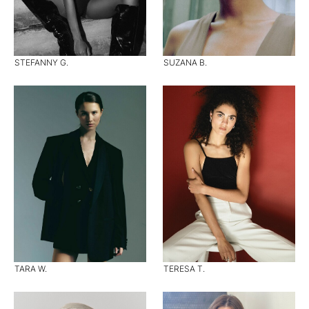
STEFANNY G.
SUZANA B.
TARA W.
TERESA T.