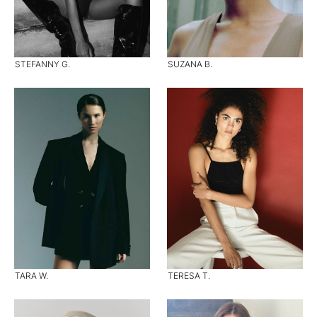
STEFANNY G.
SUZANA B.
TARA W.
TERESA T.