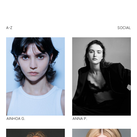
A-Z
SOCIAL
AINHOA G.
ANNA P.