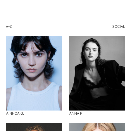
A-Z
SOCIAL
AINHOA G.
ANNA P.