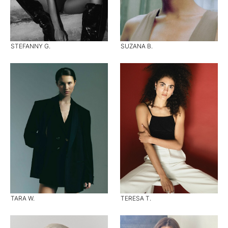
STEFANNY G.
SUZANA B.
TARA W.
TERESA T.