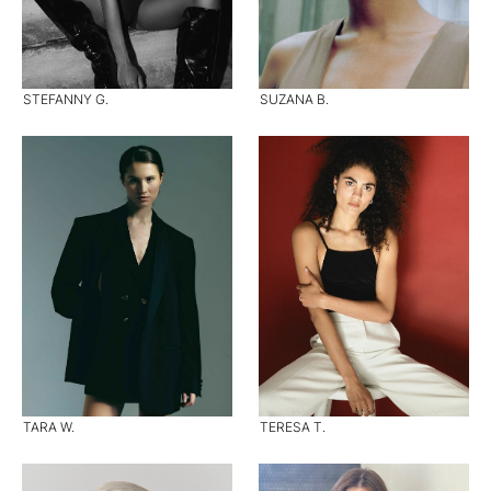
STEFANNY G.
SUZANA B.
TARA W.
TERESA T.