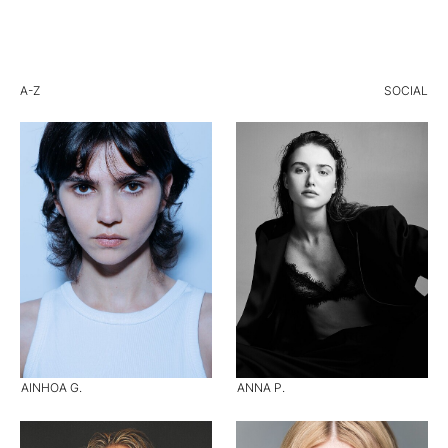
A-Z
SOCIAL
AINHOA G.
ANNA P.