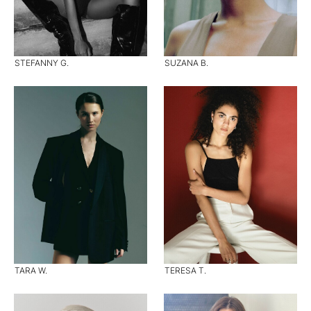
STEFANNY G.
SUZANA B.
TARA W.
TERESA T.