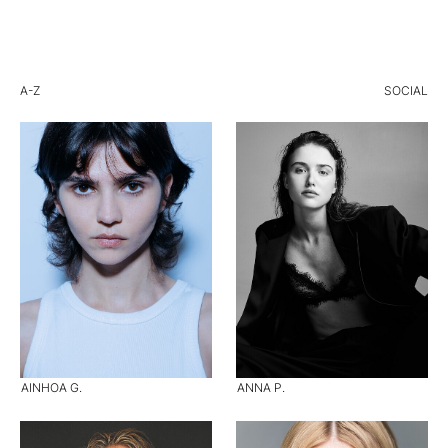
A-Z
SOCIAL
AINHOA G.
ANNA P.