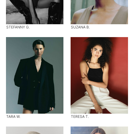
STEFANNY G.
SUZANA B.
TARA W.
TERESA T.