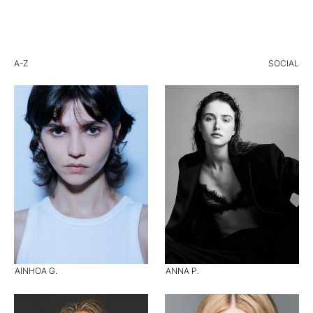
A-Z
SOCIAL
AINHOA G.
ANNA P.