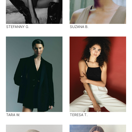
STEFANNY G.
SUZANA B.
TARA W.
TERESA T.