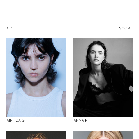
A-Z
SOCIAL
AINHOA G.
ANNA P.