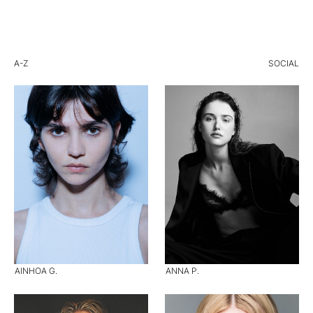
A-Z
SOCIAL
AINHOA G.
ANNA P.