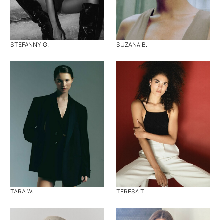
STEFANNY G.
SUZANA B.
TARA W.
TERESA T.