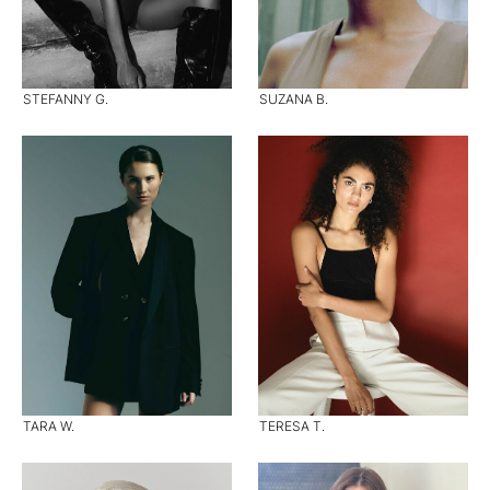
STEFANNY G.
SUZANA B.
TARA W.
TERESA T.