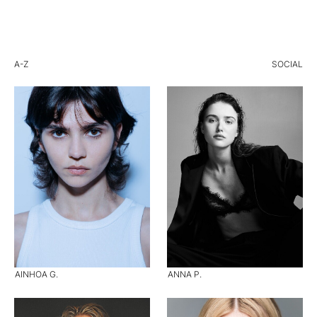
A-Z
SOCIAL
AINHOA G.
ANNA P.