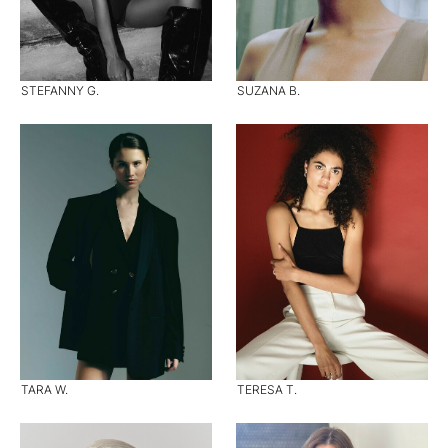
STEFANNY G.
SUZANA B.
TARA W.
TERESA T.