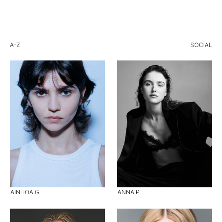
A-Z
SOCIAL
AINHOA G.
ANNA P.