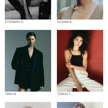
STEFANNY G.
SUZANA B.
TARA W.
TERESA T.