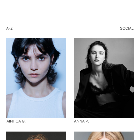
A-Z
SOCIAL
AINHOA G.
ANNA P.