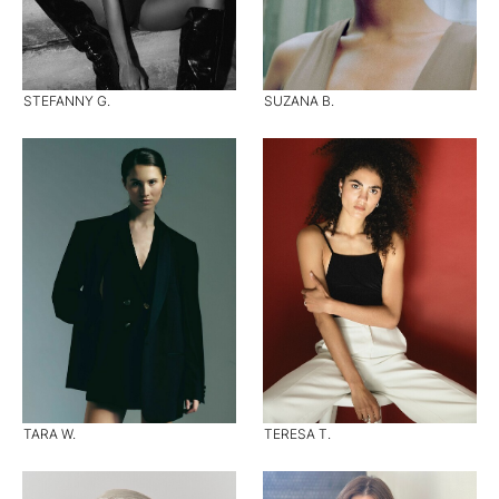
STEFANNY G.
SUZANA B.
TARA W.
TERESA T.