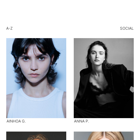
A-Z
SOCIAL
AINHOA G.
ANNA P.