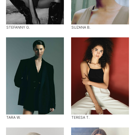
STEFANNY G.
SUZANA B.
TARA W.
TERESA T.