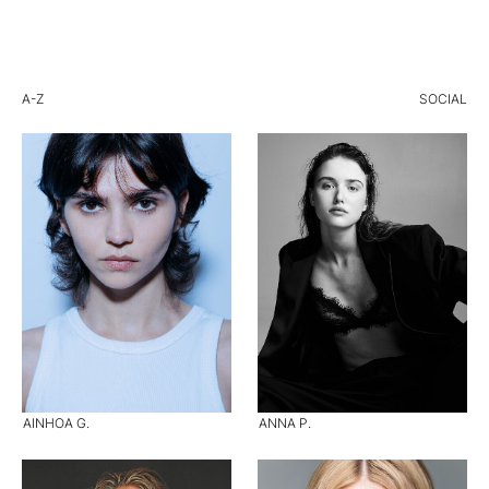
A-Z
SOCIAL
AINHOA G.
ANNA P.