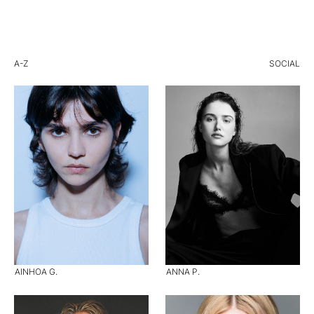
A-Z
SOCIAL
AINHOA G.
ANNA P.