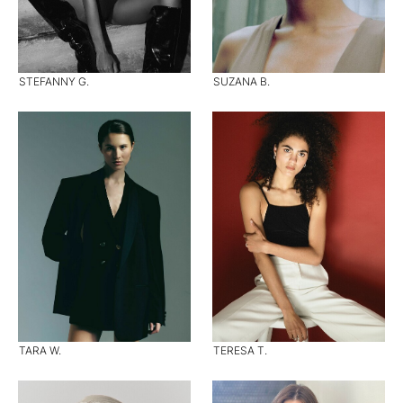
STEFANNY G.
SUZANA B.
TARA W.
TERESA T.