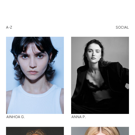
A-Z
SOCIAL
AINHOA G.
ANNA P.