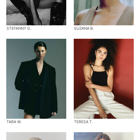
STEFANNY G.
SUZANA B.
TARA W.
TERESA T.