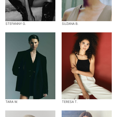
STEFANNY G.
SUZANA B.
TARA W.
TERESA T.