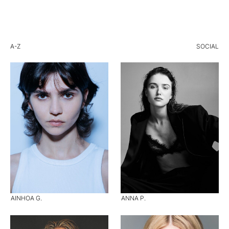
A-Z
SOCIAL
AINHOA G.
ANNA P.