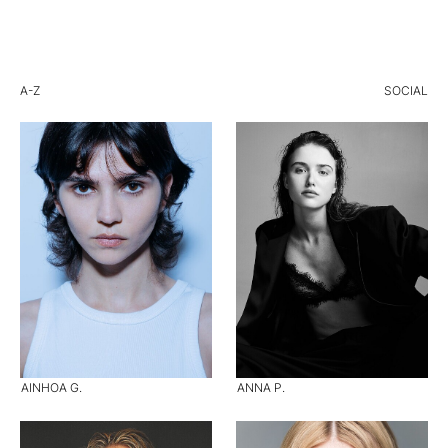
A-Z
SOCIAL
AINHOA G.
ANNA P.