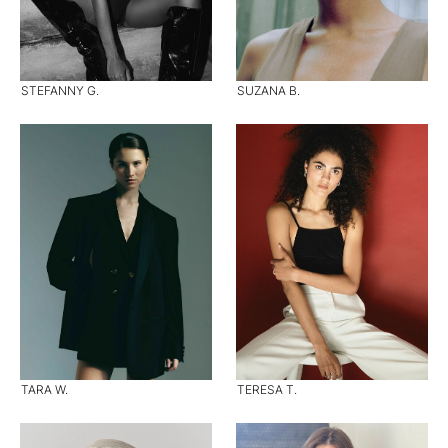
STEFANNY G.
SUZANA B.
TARA W.
TERESA T.