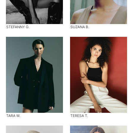
STEFANNY G.
SUZANA B.
TARA W.
TERESA T.