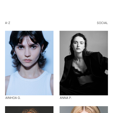
A-Z
SOCIAL
AINHOA G.
ANNA P.