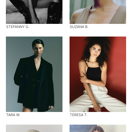
STEFANNY G.
SUZANA B.
TARA W.
TERESA T.