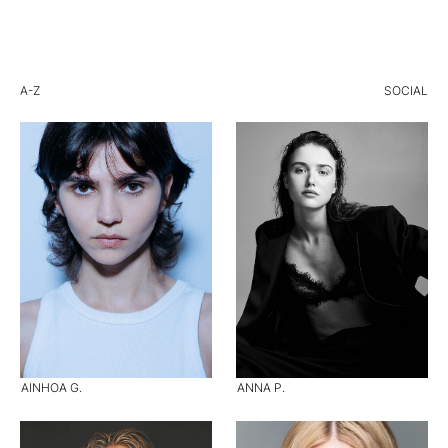
A-Z
SOCIAL
AINHOA G.
ANNA P.