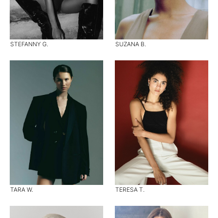
STEFANNY G.
SUZANA B.
TARA W.
TERESA T.