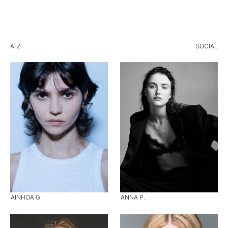
A-Z
SOCIAL
AINHOA G.
ANNA P.