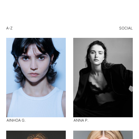
A-Z
SOCIAL
AINHOA G.
ANNA P.