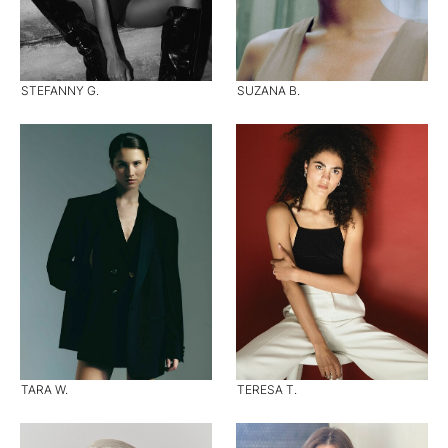
STEFANNY G.
SUZANA B.
TARA W.
TERESA T.