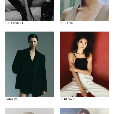
STEFANNY G.
SUZANA B.
TARA W.
TERESA T.