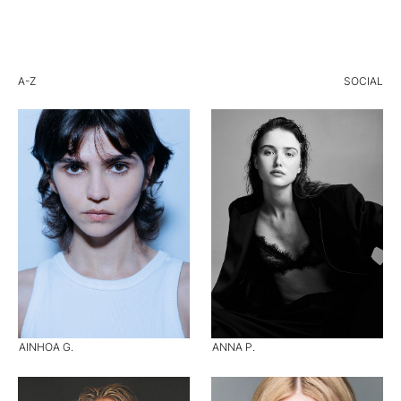
A-Z
SOCIAL
AINHOA G.
ANNA P.